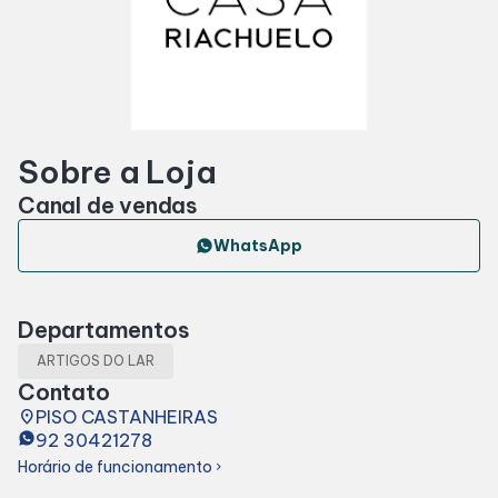
Horários
Entretenimento
Sobre a Loja
Cinema
Canal de vendas
Teatro
WhatsApp
Eventos
Departamentos
ARTIGOS DO LAR
Fique Por Dentro
Contato
place
PISO CASTANHEIRAS
92 30421278
Lojas e Restaurantes
Horário de funcionamento
chevron_right