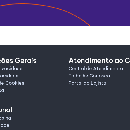
ções Gerais
Atendimento ao C
rivacidade
Central de Atendimento
vacidade
Trabalhe Conosco
de Cookies
Portal do Lojista
ca
onal
pping
dade