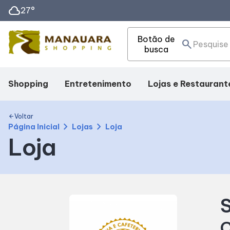
cloud
27°
Botão de
search
busca
Shopping
Entretenimento
Lojas e Restaurant
Mapa Interno
Cinema
Lojas
Voltar
arrow_back
chevron_right
chevron_right
Página Inicial
Lojas
Loja
Loja
Facilidades
Teatro
Alimentação
Como Chegar
Eventos
Delivery de Aliment
S
Horários
Fique Por Dentro
C