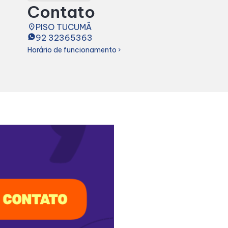
Contato
place
PISO TUCUMÃ
92 32365363
Horário de funcionamento
chevron_right