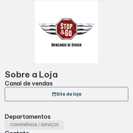
Horários
Entretenimento
Cinema
Teatro
Sobre a Loja
Eventos
Canal de vendas
storefront
Site da loja
Fique Por Dentro
Departamentos
Lojas e Restaurantes
CONVENIÊNCIA / SERVIÇOS