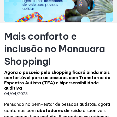
Horários
Entretenimento
Mais conforto e
Cinema
inclusão no Manauara
Teatro
Shopping!
Eventos
Agora o passeio pelo shopping ficará ainda mais
confortável para as pessoas com Transtorno do
Espectro Autista (TEA) e hipersensibilidade
Fique Por Dentro
auditiva
04/04/2023
Pensando no bem-estar de pessoas autistas, agora
Lojas e Restaurantes
contamos com
abafadores de ruído
disponíveis
para empréstimo gratuito. Eles podem ser retirados