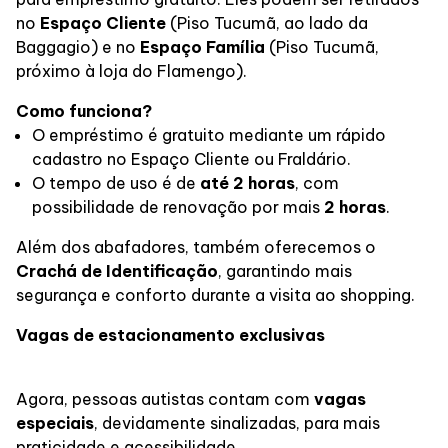
Lojas
no
Espaço Cliente
(Piso Tucumã, ao lado da
Baggagio) e no
Espaço Família
(Piso Tucumã,
Alimentação
próximo à loja do Flamengo).
Como funciona?
Delivery de Alimentação
O empréstimo é gratuito mediante um rápido
cadastro no Espaço Cliente ou Fraldário.
O tempo de uso é de
até 2 horas
, com
Programa de Benefícios
possibilidade de renovação por mais
2 horas
.
Além dos abafadores, também oferecemos o
Crachá de Identificação
, garantindo mais
segurança e conforto durante a visita ao shopping.
Vagas de estacionamento exclusivas
Agora, pessoas autistas contam com
vagas
especiais
, devidamente sinalizadas, para mais
praticidade e acessibilidade.